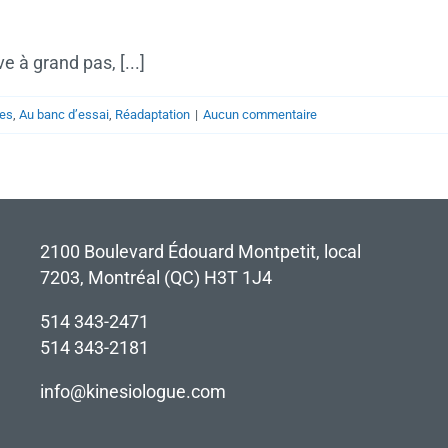
e à grand pas, [...]
ues
,
Au banc d’essai
,
Réadaptation
|
Aucun commentaire
2100 Boulevard Édouard Montpetit, local
7203, Montréal (QC) H3T 1J4
514 343-2471
514 343-2181
info@kinesiologue.com