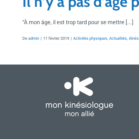
Il n’y a pas d’âg
“À mon âge, il est trop tard pour se mettre [...]
De
admin
|
11 février 2019
|
Activités physiques
,
Actualités
,
Aînés