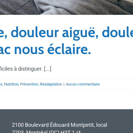
, douleur aiguë, doule
c nous éclaire.
ciles à distinguer. [...]
es
,
Nutrition
,
Prévention
,
Réadaptation
|
Aucun commentaire
2100 Boulevard Édouard Montpetit, local
7203, Montréal (QC) H3T 1J4