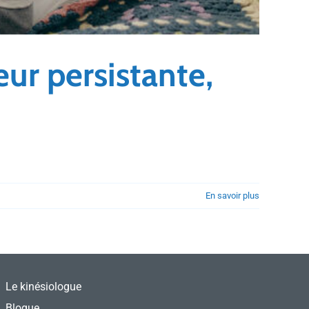
ur persistante,
En savoir plus
Le kinésiologue
Blogue