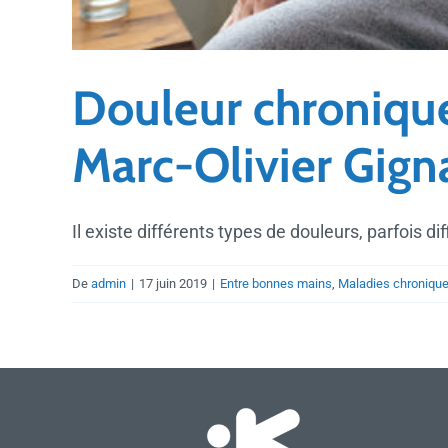
Douleur chronique
Marc-Olivier Gigna
Il existe différents types de douleurs, parfois diffi
De
admin
|
17 juin 2019
|
Entre bonnes mains
,
Maladies chroniqu