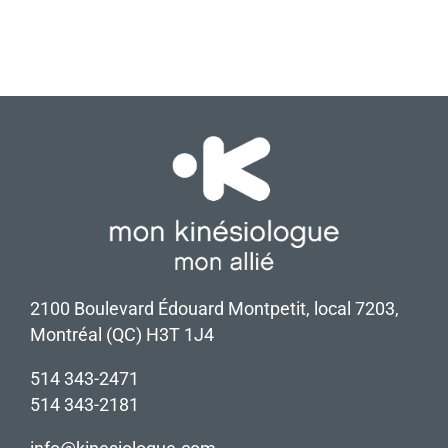
physique
comme
outil
de
prévention
2100 Boulevard Édouard Montpetit, local 7203,
Montréal (QC) H3T 1J4
514 343-2471
514 343-2181