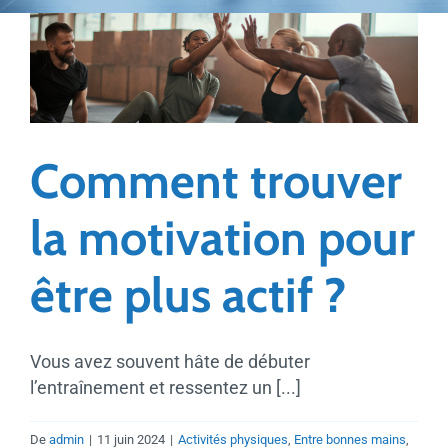
Comment trouver
la motivation pour
être plus actif ?
Vous avez souvent hâte de débuter
l’entraînement et ressentez un [...]
De
admin
|
11 juin 2024
|
Activités physiques
,
Entre bonnes mains
,