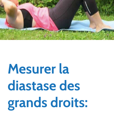
Mesurer la
diastase des
grands droits: