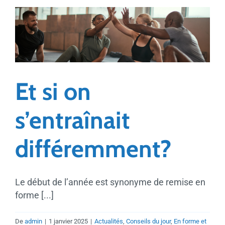
rôle
essentiel
des
kinésiologues
Et si on
s’entraînait
différemment?
Le début de l’année est synonyme de remise en
forme [...]
De
admin
|
1 janvier 2025
|
Actualités
,
Conseils du jour
,
En forme et