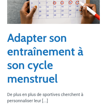
pour
réduire
les
troubles
musculosquelettiques
Adapter son
entraînement à
son cycle
menstruel
De plus en plus de sportives cherchent à
personnaliser leur [...]