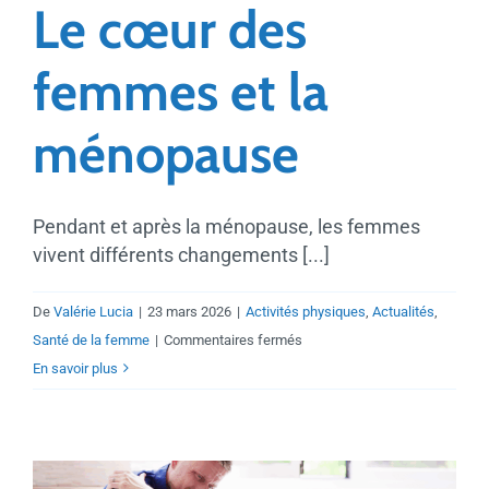
Le cœur des
femmes et la
ménopause
Pendant et après la ménopause, les femmes
vivent différents changements [...]
De
Valérie Lucia
|
23 mars 2026
|
Activités physiques
,
Actualités
,
sur
Santé de la femme
|
Commentaires fermés
Le
En savoir plus
cœur
des
femmes
et