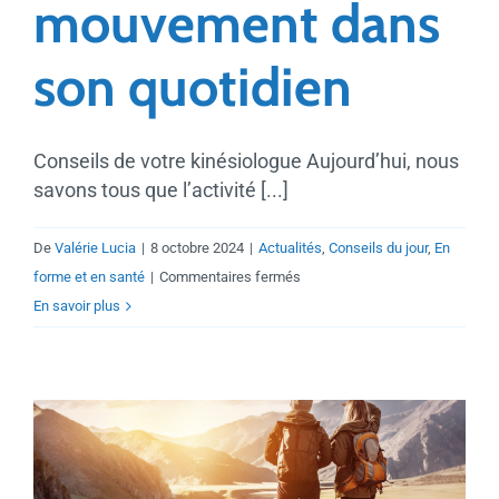
mouvement dans
son quotidien
Conseils de votre kinésiologue Aujourd’hui, nous
savons tous que l’activité [...]
De
Valérie Lucia
|
8 octobre 2024
|
Actualités
,
Conseils du jour
,
En
sur
forme et en santé
|
Commentaires fermés
Trucs
En savoir plus
et
astuces
pour
ajouter
du
mouvement