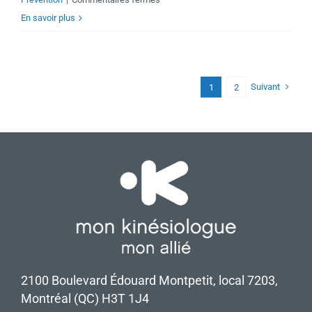
Restez
En savoir plus
en
forme
pour
Suivant
1
2
jardiner!
2100 Boulevard Édouard Montpetit, local 7203,
Montréal (QC) H3T 1J4