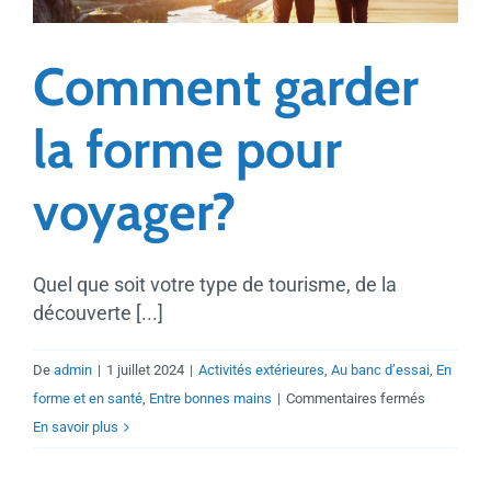
dans
son
Comment garder
quotidien
la forme pour
voyager?
Quel que soit votre type de tourisme, de la
découverte [...]
De
admin
|
1 juillet 2024
|
Activités extérieures
,
Au banc d’essai
,
En
sur
forme et en santé
,
Entre bonnes mains
|
Commentaires fermés
Comment
En savoir plus
garder
la