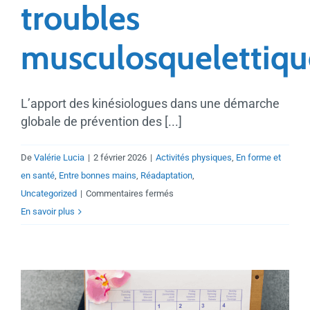
troubles
musculosquelettiqu
L’apport des kinésiologues dans une démarche
globale de prévention des [...]
De
Valérie Lucia
|
2 février 2026
|
Activités physiques
,
En forme et
en santé
,
Entre bonnes mains
,
Réadaptation
,
sur
Uncategorized
|
Commentaires fermés
Implanter
En savoir plus
des
séances
d’activation
au
travail