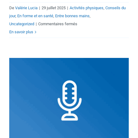
De
Valérie Lucia
|
29 juillet 2025
|
Activités physiques
,
Conseils du
jour
,
En forme et en santé
,
Entre bonnes mains
,
sur
Uncategorized
|
Commentaires fermés
Adapter
En savoir plus
son
entraînement
à
son
cycle
menstruel