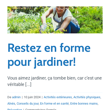
forme
pour
voyager?
Restez en forme
pour jardiner!
Vous aimez jardiner, ça tombe bien, car c’est une
véritable [...]
De
admin
|
10 juin 2024
|
Activités extérieures
,
Activités physiques
,
Aînés
,
Conseils du jour
,
En forme et en santé
,
Entre bonnes mains
,
sur
Prévention
|
Commentaires fermés