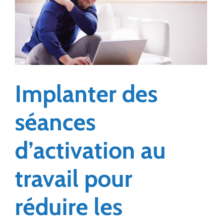
la
ménopause
Implanter des
séances
d’activation au
travail pour
réduire les