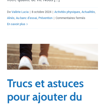
De
Valérie Lucia
|
8 octobre 2024
|
Activités physiques
,
Actualités
,
sur
Aînés
,
Au banc d’essai
,
Prévention
|
Commentaires fermés
Rester
En savoir plus
actif
pour
vieillir
en
santé
Trucs et astuces
pour ajouter du