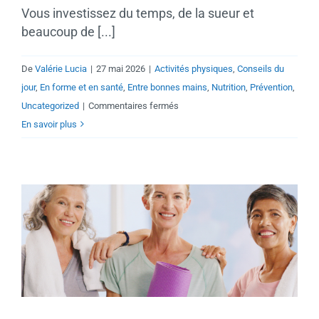
Vous investissez du temps, de la sueur et
beaucoup de [...]
De
Valérie Lucia
|
27 mai 2026
|
Activités physiques
,
Conseils du
jour
,
En forme et en santé
,
Entre bonnes mains
,
Nutrition
,
Prévention
,
sur
Uncategorized
|
Commentaires fermés
Maximisez
En savoir plus
vos
séances
de
kinésiologie
par
la
nutrition