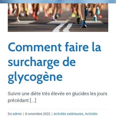
Comment faire la
surcharge de
glycogène
Suivre une diète très élevée en glucides les jours
précédant [...]
De
admin
|
8 novembre 2022
|
Activités extérieures
,
Activités