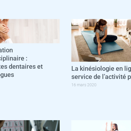
ation
iplinaire :
tes dentaires et
La kinésiologie en li
ogues
service de l’activité 
16 mars 2020