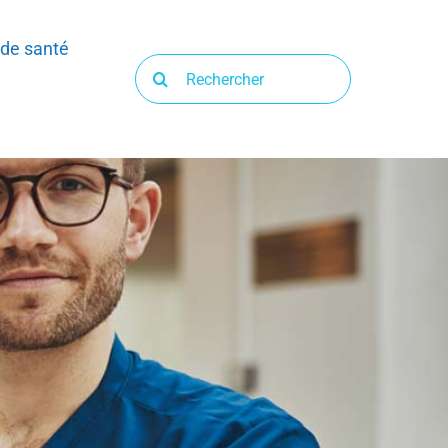
 de santé
Recherche
sur
le
site
: