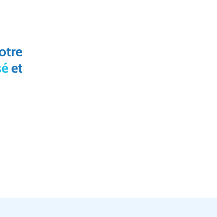
otre
sé
et