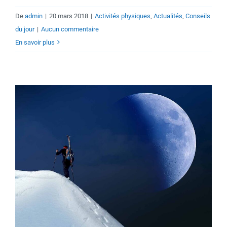
De
admin
|
20 mars 2018
|
Activités physiques
,
Actualités
,
Conseils
du jour
|
Aucun commentaire
En savoir plus