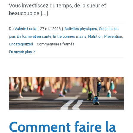
Vous investissez du temps, de la sueur et
beaucoup de [...]
De
Valérie Lucia
|
27 mai 2026
|
Activités physiques
,
Conseils du
jour
,
En forme et en santé
,
Entre bonnes mains
,
Nutrition
,
Prévention
,
sur
Uncategorized
|
Commentaires fermés
Maximisez
En savoir plus
vos
séances
de
kinésiologie
par
la
nutrition
Comment faire la