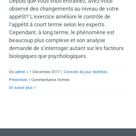
Depuis que vous vous entraînez, avez-vous
observé des changements au niveau de votre
appétit? L’exercice améliore le contrôle de
l’appétit à court terme selon les experts.
Cependant, à long terme, le phénomène est
beaucoup plus complexe et son analyse
demande de s’interroger autant sur les facteurs
biologiques que psychologiques.
De
admin
|
1 Décembre 2017
|
Conseils du jour
,
Nutrition
,
sur
Prévention
|
Commentaires fermés
Le
En savoir plus
rôle
de
l’exercice
dans
le
contrôle