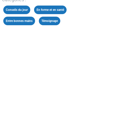
Conseils du jour
,
En forme et en santé
,
Entre bonnes mains
,
Témoignage