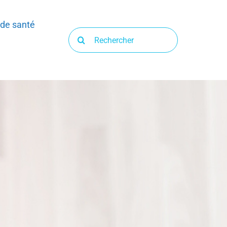
 de santé
Recherche
sur
le
site
: